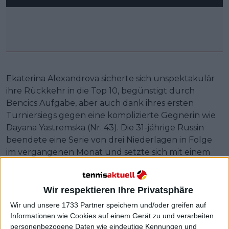
Ekaterina Alexandrova sicherte sich unspektakulär
ihre Rückkehr in die Top 10, begünstigt durch
Bencics Aufgabe, aber auch dank ihres ersten
Turniersiegs gegen eine komplizierte Gegnerin wie
Dayana Yastremska (Nr. 43). Die 31-jährige Russin
beendete eine Serie von drei Niederlagen in Folge
im vergangenen Monat und setzte sich mit einem
souveränen 6:3, 6:0 in nur 71 Minuten durch.
Im ersten Satz kippte die Partie rasch zu
Wir respektieren Ihre Privatsphäre
Alexandrovas Gunsten, als sie sich zwei frühe Breaks
Wir und unsere 1733 Partner speichern und/oder greifen auf
in Serie holte und mit makellosen Aufschlagspielen
Informationen wie Cookies auf einem Gerät zu und verarbeiten
auf 4:0 davonzog. Yastremska geriet sogar bei drei
personenbezogene Daten wie eindeutige Kennungen und