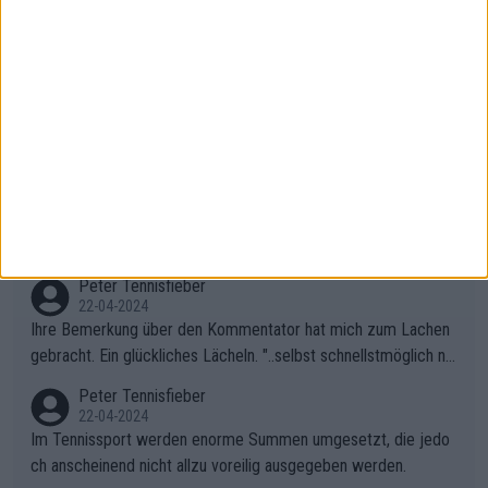
erfahren. Es geht uns ja auch nichts an, aber dass seine Ergebn
isse in letzter Zeit gelitten haben, ist ganz klar.
Peter Tennisfieber
06-05-2024
Andererseits fand ich das Publikum während des Kampfes zwi
schen Rybakina und Sabalanka toll. Ich war besonders überras
cht, wie viele Fans da waren.
AndreasRichard
02-05-2024
Das Publikum in Madrid ist genauso primitiv wie in Paris. Ich fr
age mich, was solche Leute beim Tennis verloren haben. Sie s
ollten besser zum Fußball gehen, dort sind sie besser aufgeho
Peter Tennisfieber
ben.
22-04-2024
Ihre Bemerkung über den Kommentator hat mich zum Lachen
gebracht. Ein glückliches Lächeln. "..selbst schnellstmöglich na
ch Hause.." 😂🤣🤩
Peter Tennisfieber
22-04-2024
Im Tennissport werden enorme Summen umgesetzt, die jedo
ch anscheinend nicht allzu voreilig ausgegeben werden.