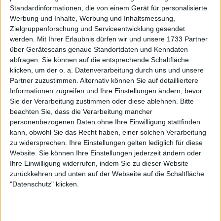
weiteren Breakbällen ins Wanken, ehe sie erstmals
Standardinformationen, die von einem Gerät für personalisierte
hielt und sich einige Minuten erholte, die nächsten
Werbung und Inhalte, Werbung und Inhaltsmessung,
drei Spiele nacheinander gewann und auf 3:4
Zielgruppenforschung und Serviceentwicklung gesendet
werden.
Mit Ihrer Erlaubnis dürfen wir und unsere 1733 Partner
verkürzte. Doch das waren ihre letzten Momente, in
über Gerätescans genaue Standortdaten und Kenndaten
denen sie das Tempo mitgehen konnte. Eine
abfragen. Sie können auf die entsprechende Schaltfläche
inspirierte Alexandrova holte die nächsten beiden
klicken, um der o. a. Datenverarbeitung durch uns und unsere
Spiele zum 6:3.
Partner zuzustimmen. Alternativ können Sie auf detailliertere
Informationen zugreifen und Ihre Einstellungen ändern, bevor
Im zweiten Satz dominierte die Russin komplett und
Sie der Verarbeitung zustimmen oder diese ablehnen.
Bitte
baute ihre Serie auf acht Spiele in Folge aus.
beachten Sie, dass die Verarbeitung mancher
Alexandrova verpasste ihrer Gegnerin in gut einer
personenbezogenen Daten ohne Ihre Einwilligung stattfinden
halben Stunde die Brille und machte den 6:3, 6:0-
kann, obwohl Sie das Recht haben, einer solchen Verarbeitung
Erfolg perfekt – in einem Match, in dem sie 63% ihrer
zu widersprechen. Ihre Einstellungen gelten lediglich für diese
Website. Sie können Ihre Einstellungen jederzeit ändern oder
Punkte beim eigenen Aufschlag und 58% bei
Ihre Einwilligung widerrufen, indem Sie zu dieser Website
Rückschlag gewann, 6 von 9 Breakchancen nutzte,
zurückkehren und unten auf der Webseite auf die Schaltfläche
während Yastremska nur 1 von 5 verwertete.
"Datenschutz" klicken.
Alexandrova trifft nun im Viertelfinale auf Alexandra
Eala.