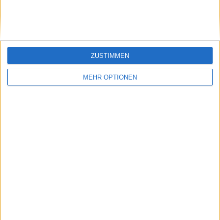
Nerven, als es darauf ankam, um den Sieg mit 6:4, 6:3
zuzumachen. Bejlek hat bereits einen Sprung von
fast 30 Positionen im Ranking sicher und wird im
nächsten Update mit Platz 72 eine neue Bestmarke
erreichen.
ZUSTIMMEN
MEHR OPTIONEN