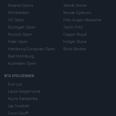
Roland Garros
Jannik Sinner
Wimbledon
Novak Djokovic
US Open
Felix Auger-Aliassime
Stuttgart Open
Taylor Fritz
Munich Open
Casper Ruud
Halle Open
Holger Rune
Hamburg European Open
Boris Becker
Bad Homburg
Australian Open
WTA SPIELERINNEN
Eva Lys
Laura Siegemund
Aryna Sabalenka
Iga Swiatek
Coco Gauff