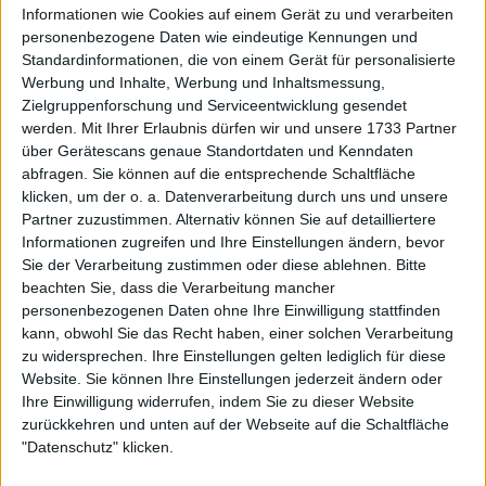
Informationen wie Cookies auf einem Gerät zu und verarbeiten
personenbezogene Daten wie eindeutige Kennungen und
Standardinformationen, die von einem Gerät für personalisierte
Werbung und Inhalte, Werbung und Inhaltsmessung,
Zielgruppenforschung und Serviceentwicklung gesendet
werden.
Mit Ihrer Erlaubnis dürfen wir und unsere 1733 Partner
über Gerätescans genaue Standortdaten und Kenndaten
abfragen. Sie können auf die entsprechende Schaltfläche
klicken, um der o. a. Datenverarbeitung durch uns und unsere
Una publicación compartida de Credit One Charleston Open (@creditonecharlestonopen)
Partner zuzustimmen. Alternativ können Sie auf detailliertere
Informationen zugreifen und Ihre Einstellungen ändern, bevor
Sie der Verarbeitung zustimmen oder diese ablehnen.
Bitte
Ein besonderer Balljunge für Pegula und
beachten Sie, dass die Verarbeitung mancher
personenbezogenen Daten ohne Ihre Einwilligung stattfinden
Tomljanovic bei den Charleston Open
kann, obwohl Sie das Recht haben, einer solchen Verarbeitung
zu widersprechen. Ihre Einstellungen gelten lediglich für diese
Ein vom Tennis Channel geteiltes Video zeigt einen
Website. Sie können Ihre Einstellungen jederzeit ändern oder
einzigartigen Balljungen, der Jessica Pegula und
Ihre Einwilligung widerrufen, indem Sie zu dieser Website
Ajla Tomljanovic während ihrer Trainingseinheit bei
zurückkehren und unten auf der Webseite auf die Schaltfläche
den Charleston Open hilft. Die Australierin erreichte
"Datenschutz" klicken.
nach einem Sieg über Kyoka Okamura die zweite