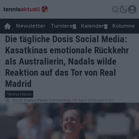
Newsletter
Turniere
Kalender
Kolumnen
▼
▼
Die tägliche Dosis Social Media:
Kasatkinas emotionale Rückkehr
als Australierin, Nadals wilde
Reaktion auf das Tor von Real
Madrid
Tennis News
durch
Franco Perez
Donnerstag, 03 April 2025 um 9:00