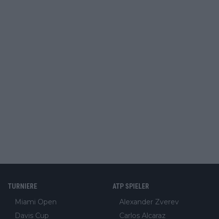
TURNIERE
ATP SPIELER
Miami Open
Alexander Zverev
Davis Cup
Carlos Alcaraz