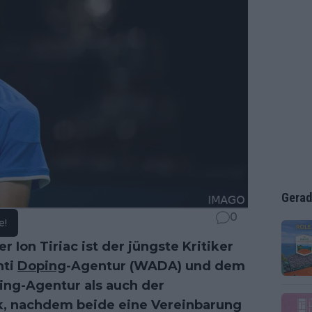
Gerad
0
e!
Ion Tiriac ist der jüngste Kritiker
nti
Doping
-Agentur (WADA) und dem
ing-Agentur als auch der
tik, nachdem beide eine Vereinbarung