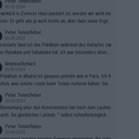
Peter Tennisfieber
06-05-2024
wirklich in Zverevs Haus passiert ist, werden wir wohl nie
hren. Es geht uns ja auch nichts an, aber dass seine Ergeb
e in letzter Zeit gelitten haben, ist ganz klar.
Peter Tennisfieber
06-05-2024
rerseits fand ich das Publikum während des Kampfes zw
en Rybakina und Sabalanka toll. Ich war besonders überras
 wie viele Fans da waren.
AndreasRichard
02-05-2024
Publikum in Madrid ist genauso primitiv wie in Paris. Ich fr
mich, was solche Leute beim Tennis verloren haben. Sie s
en besser zum Fußball gehen, dort sind sie besser aufgeho
Peter Tennisfieber
22-04-2024
 Bemerkung über den Kommentator hat mich zum Lachen
acht. Ein glückliches Lächeln. "..selbst schnellstmöglich na
ause.." 😂🤣🤩
Peter Tennisfieber
22-04-2024
ennissport werden enorme Summen umgesetzt, die jedo