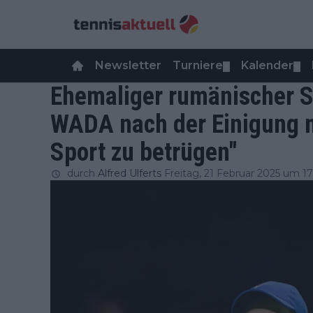
Newsletter
Turniere
Kalender
▼
▼
Ehemaliger rumänischer Sp
WADA nach der Einigung m
Sport zu betrügen"
durch
Alfred Ulferts
Freitag, 21 Februar 2025 um 1