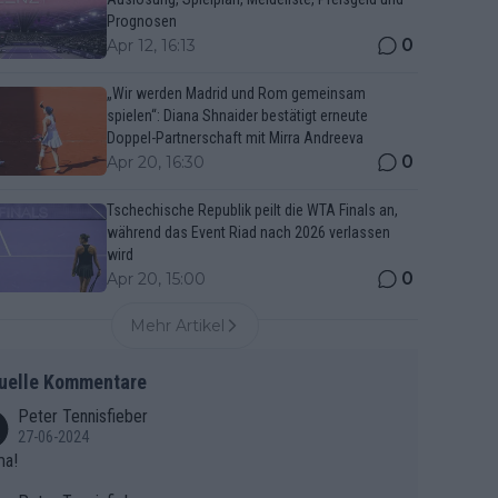
Prognosen
0
Apr 12, 16:13
„Wir werden Madrid und Rom gemeinsam
spielen“: Diana Shnaider bestätigt erneute
Doppel-Partnerschaft mit Mirra Andreeva
0
Apr 20, 16:30
Tschechische Republik peilt die WTA Finals an,
während das Event Riad nach 2026 verlassen
wird
0
Apr 20, 15:00
Mehr Artikel
uelle Kommentare
Peter Tennisfieber
27-06-2024
ma!