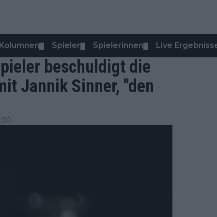
Kolumnen
Spieler
Spielerinnen
Live Ergebniss
▼
▼
▼
ieler beschuldigt die
it Jannik Sinner, "den
7:00