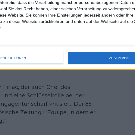
endgültig abgeschlossen, als die
chten Sie, dass die Verarbeitung mancher personenbezogenen Daten oh
uss 
wohl Sie das Recht haben, einer solchen Verarbeitung zu widersprechen
er geeinigt hat, so dass der Spieler
mal 
diese Website. Sie können Ihre Einstellungen jederzeit ändern oder Ihre 
des 
e zu dieser Website zurückkehren und unten auf der Webseite auf die 
n.
tätigt, dass sie im Fall des
er eine Vereinbarung zur Beilegung des
rt eine dreimonatige Sperre für einen
gen, der dazu führte, dass er im März
EHR OPTIONEN
ZUSTIMMEN
 Substanz, getestet wurde", heißt es in
Tiriac, der auch Chef des
nd eine Schlüsselrolle bei der
agentur scharf kritisiert. Der 85-
zösische Zeitung L'Equipe, in dem er
t".