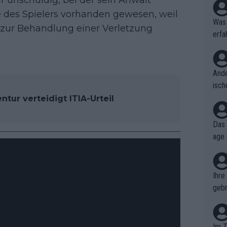
r unschuldig, bei der sein Anwalt
e des Spielers vorhanden gewesen, weil
Was 
e zur Behandlung einer Verletzung
erfa
niss
Ande
isch
cht,
tur verteidigt ITIA-Urteil
Das 
age 
ollt
ben.
Ihre
gebr
ch H
Im T