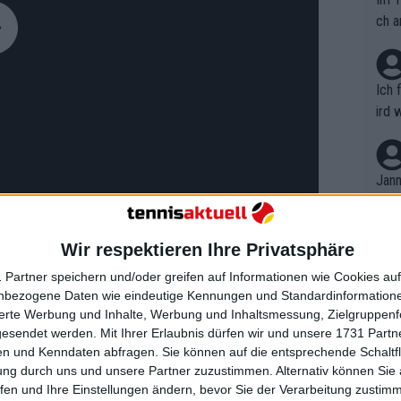
ch a
Ich 
ird 
vers
eine
r in
Jann
em i
merk
eite
Wir respektieren Ihre Privatsphäre
Dopp
t, a
n si
 Partner speichern und/oder greifen auf Informationen wie Cookies au
Wört
mmen
nbezogene Daten wie eindeutige Kennungen und Standardinformatione
e Weltranglistenerste ungemütlich, als
B. C
nt. 
sierte Werbung und Inhalte, Werbung und Inhaltsmessung, Zielgruppen
ause
g-Agentur (WADA) gegen das Urteil der
gesendet werden.
Mit Ihrer Erlaubnis dürfen wir und unsere 1731 Part
ient
Dopp
on v
n und Kenndaten abfragen. Sie können auf die entsprechende Schaltfl
rt (CAS) Berufung eingelegt und eine
ewon
mmen
ung durch uns und unsere Partner zuzustimmen. Alternativ können Sie au
Fina
nd Slam-Siegerin gefordert hatte. Die
Genr
fen und Ihre Einstellungen ändern, bevor Sie der Verarbeitung zustim
kel 